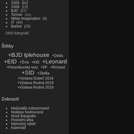
2009
60
2008
15
BJD
37
Tonner
181
Wilde Imagination
8
IT
40
Barbie
29
2883 fotografií
Štítky
+BJD Iplehouse
+Dáda
+EID
+Leonard
+Eva
+KID
+Panenkovský sraz
+PF
+Richard
+SID
+Stella
+Výstava Dubeč 2016
+Výstava Rudná 2018
+Výstava Rudná 2019
Zobrazit
Nejčastěji zobrazované
Nejlépe hodnocené
Nové fotografie
Poslední alba
Náhodný výběr
Kalendář