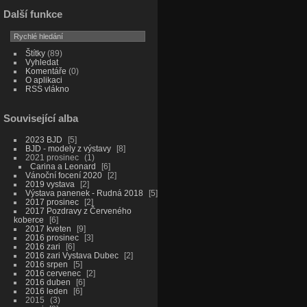
Další funkce
Štítky
(89)
Vyhledat
Komentáře
(0)
O aplikaci
RSS vlákno
Související alba
2023 BJD
5
BJD - modely z výstavy
8
2021 prosinec
1
Carina a Leonard
6
Vánoční focení 2020
2
2019 vystava
2
Výstava panenek - Rudná 2018
5
2017 prosinec
2
2017 Pozdravy z Červeného
koberce
6
2017 kveten
9
2016 prosinec
3
2016 zari
6
2016 zari Vystava Dubec
2
2016 srpen
5
2016 cervenec
2
2016 duben
6
2016 leden
6
2015
3