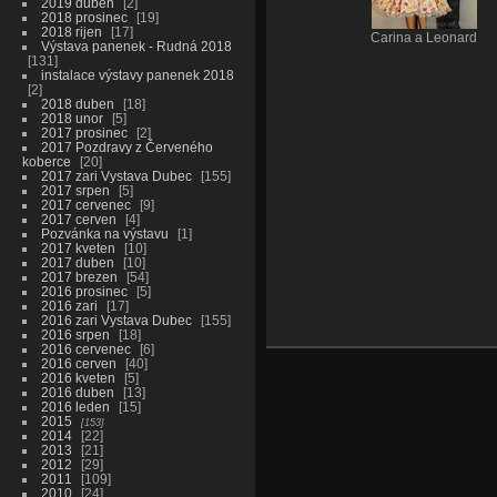
2019 duben
2
2018 prosinec
19
2018 rijen
17
Carina a Leonard
Výstava panenek - Rudná 2018
131
instalace výstavy panenek 2018
2
2018 duben
18
2018 unor
5
2017 prosinec
2
2017 Pozdravy z Červeného
koberce
20
2017 zari Vystava Dubec
155
2017 srpen
5
2017 cervenec
9
2017 cerven
4
Pozvánka na výstavu
1
2017 kveten
10
2017 duben
10
2017 brezen
54
2016 prosinec
5
2016 zari
17
2016 zari Vystava Dubec
155
2016 srpen
18
2016 cervenec
6
2016 cerven
40
2016 kveten
5
2016 duben
13
2016 leden
15
2015
153
2014
22
2013
21
2012
29
2011
109
2010
24