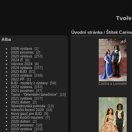
Tvoře
Úvodní stránka
/
Štítek
Carin
Alba
2026 vystava
1
2025 prosinec
2
2025 výstava
253
2024 IT
6
Vánoce 2024
4
2024 výstava
257
2023 BJD
61
2023 výstava
168
2022 PF
1
BJD - modely z výstavy
58
Carina a Leonard
2022 výstava
163
2021 prosinec
47
Tiana - "Orientální tanečnice"
15
2021 vystava
157
2021 duben
2
Silvestrovská pohoda
13
Vánoční focení 2020
18
Nový gauč pro BJD
9
2020 Kočičí mazlení
7
2020 duben
2
2019 prosinec
10
2019 vystava
163