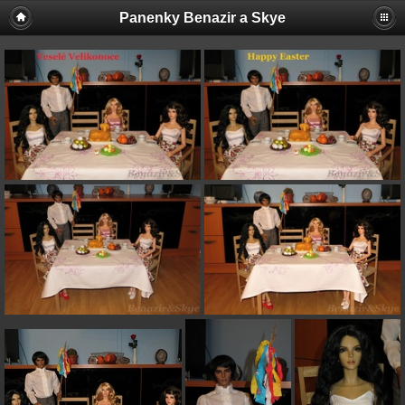
Panenky Benazir a Skye