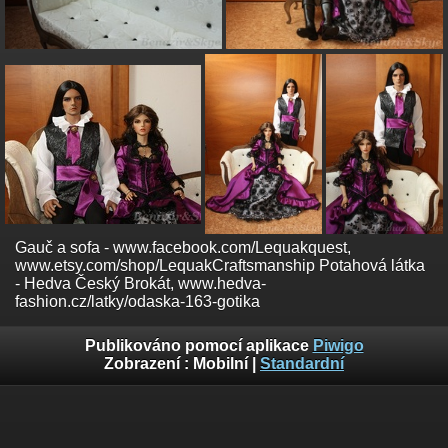
Gauč a sofa - www.facebook.com/Lequakquest,
www.etsy.com/shop/LequakCraftsmanship Potahová látka
- Hedva Český Brokát, www.hedva-
fashion.cz/latky/odaska-163-gotika
Publikováno pomocí aplikace
Piwigo
Zobrazení :
Mobilní
|
Standardní