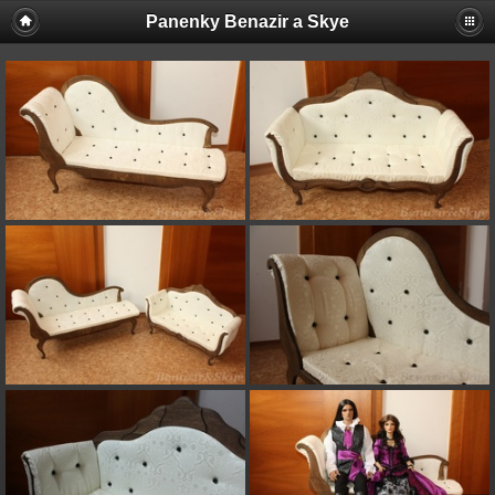
Panenky Benazir a Skye