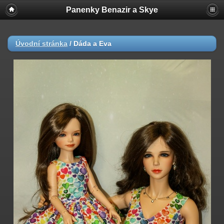
Panenky Benazir a Skye
Úvodní stránka
/
Dáda a Eva